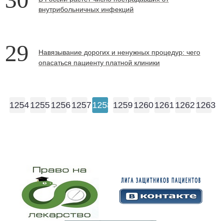
внутрибольничных инфекций
29
Навязывание дорогих и ненужных процедур: чего
опасаться пациенту платной клиники
1254
1255
1256
1257
1258
1259
1260
1261
1262
1263