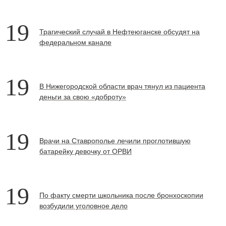
19
Трагический случай в Нефтеюганске обсудят на
федеральном канале
19
В Нижегородской области врач тянул из пациента
деньги за свою «доброту»
19
Врачи на Ставрополье лечили проглотившую
батарейку девочку от ОРВИ
19
По факту смерти школьника после бронхоскопии
возбудили уголовное дело