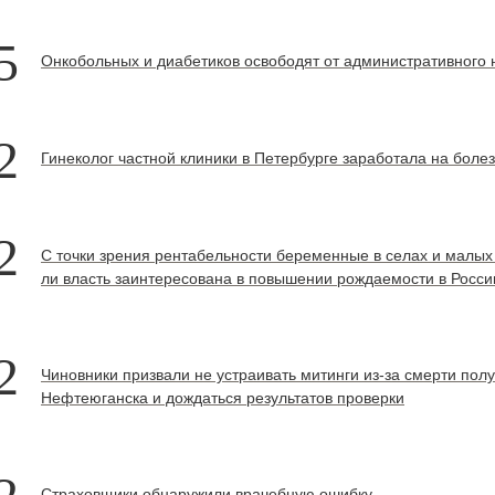
5
Онкобольных и диабетиков освободят от административного 
2
Гинеколог частной клиники в Петербурге заработала на бол
2
С точки зрения рентабельности беременные в селах и малых
ли власть заинтересована в повышении рождаемости в Росси
2
Чиновники призвали не устраивать митинги из-за смерти пол
Нефтеюганска и дождаться результатов проверки
Страховщики обнаружили врачебную ошибку