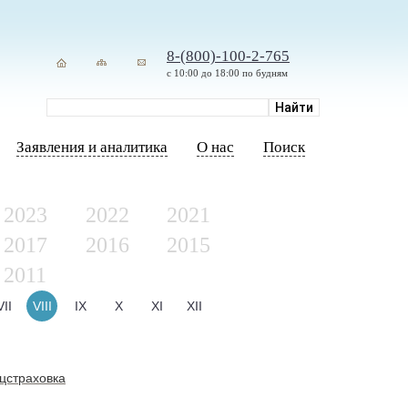
8-(800)-100-2-765
с 10:00 до 18:00 по будням
Заявления и аналитика
О нас
Поиск
2023
2022
2021
2017
2016
2015
2011
VII
VIII
IX
X
XI
XII
цстраховка