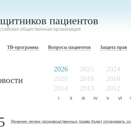
ащитников пациентов
сийская общественная организация
ТВ-программа
Вопросы пациентов
Защита прав
2026
2025
2024
2020
2019
2018
овости
2014
2013
2012
I
II
III
IV
V
VI
5
Лечение легких производственных травм будет оплачивать со