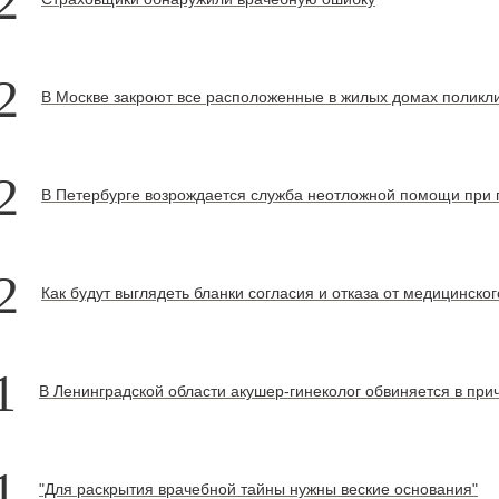
2
2
В Москве закроют все расположенные в жилых домах поликл
2
В Петербурге возрождается служба неотложной помощи при 
2
Как будут выглядеть бланки согласия и отказа от медицинско
1
В Ленинградской области акушер-гинеколог обвиняется в при
1
"Для раскрытия врачебной тайны нужны веские основания"