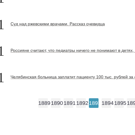
1
Суд над ржевскими врачами. Рассказ очевидца
1
Россияне считают, что педиатры ничего не понимают в детях,
1
Челябинская больница заплатит пациенту 100 тыс. рублей за 
1889
1890
1891
1892
1893
1894
1895
18