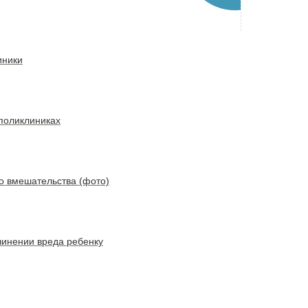
иники
поликлиниках
го вмешательства (фото)
чинении вреда ребенку