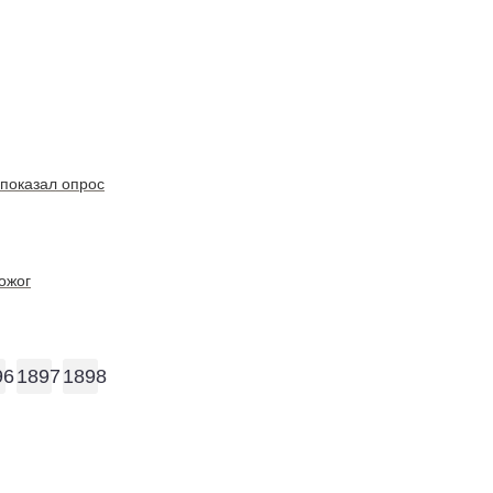
 показал опрос
ожог
96
1897
1898