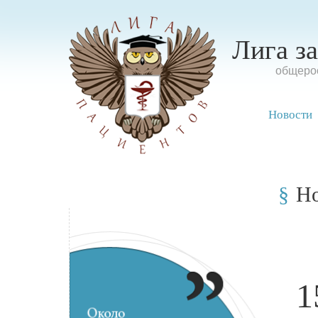
Лига з
oбщерос
Новости
Н
1