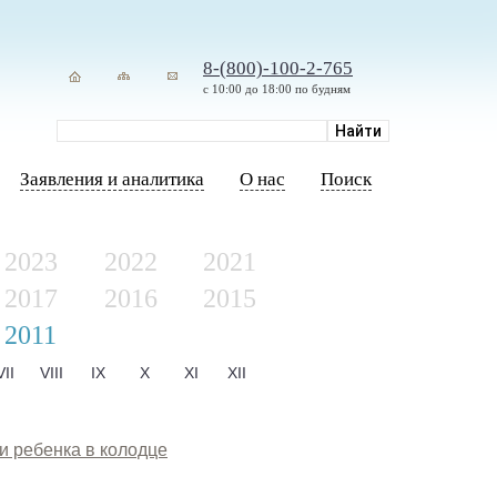
8-(800)-100-2-765
с 10:00 до 18:00 по будням
Заявления и аналитика
О нас
Поиск
2023
2022
2021
2017
2016
2015
2011
VII
VIII
IX
X
XI
XII
и ребенка в колодце