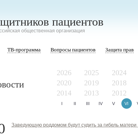
ащитников пациентов
сийская общественная организация
ТВ-программа
Вопросы пациентов
Защита прав
2026
2025
2024
2020
2019
2018
овости
2014
2013
2012
I
II
III
IV
V
VI
0
Заведующую роддомом будут судить за гибель матери 