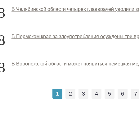
8
В Челябинской области четырех главврачей уволили з
8
В Пермском крае за злоупотребления осуждены три вр
8
В Воронежской области может появиться немецкая ме
1
2
3
4
5
6
7