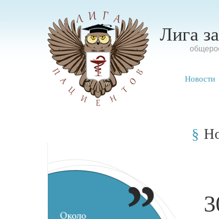
Лига з
oбщерос
Новости
Н
3