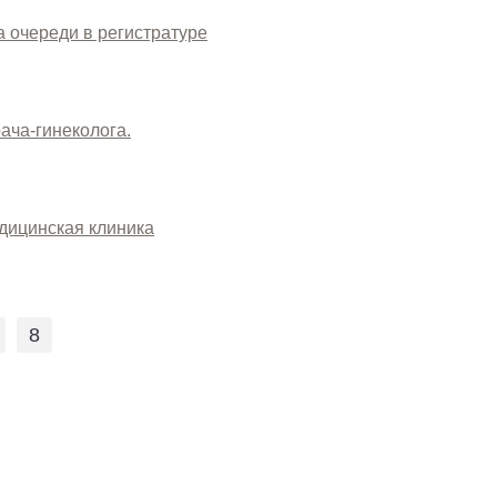
а очереди в регистратуре
ача-гинеколога.
дицинская клиника
8