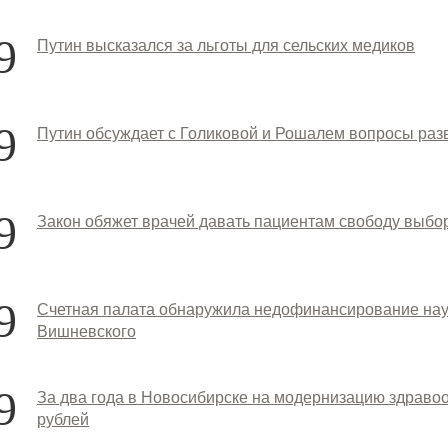
9
Путин высказался за льготы для сельских медиков
9
Путин обсуждает с Голиковой и Рошалем вопросы раз
9
Закон обяжет врачей давать пациентам свободу выбо
9
Счетная палата обнаружила недофинансирование нау
Вишневского
9
За два года в Новосибирске на модернизацию здраво
рублей