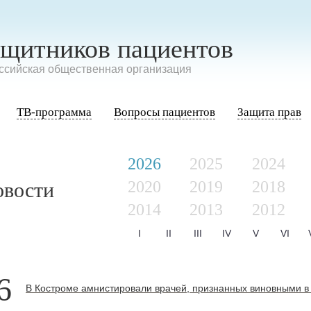
ащитников пациентов
сийская общественная организация
ТВ-программа
Вопросы пациентов
Защита прав
2026
2025
2024
2020
2019
2018
овости
2014
2013
2012
I
II
III
IV
V
VI
6
В Костроме амнистировали врачей, признанных виновными в