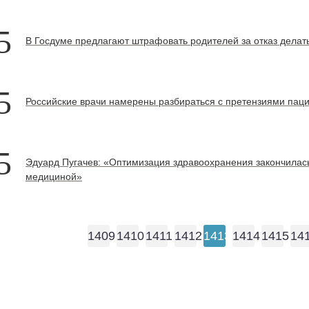
5
В Госдуме предлагают штрафовать родителей за отказ делат
5
Российские врачи намерены разбираться с претензиями пац
5
Эдуард Пугачев: «Оптимизация здравоохранения закончила
медициной»
1409
1410
1411
1412
1413
1414
1415
14