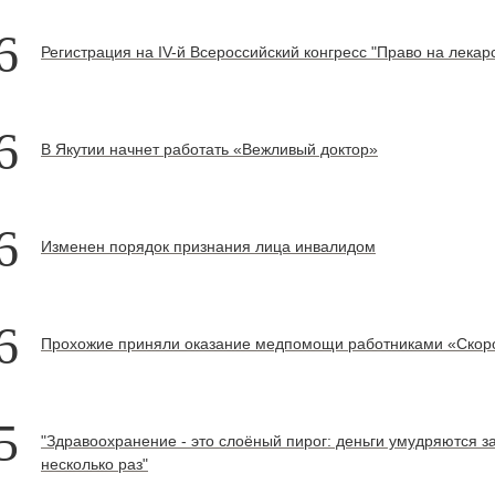
6
Регистрация на IV-й Всероссийский конгресс "Право на лекар
6
В Якутии начнет работать «Вежливый доктор»
6
Изменен порядок признания лица инвалидом
6
Прохожие приняли оказание медпомощи работниками «Скоро
5
"Здравоохранение - это слоёный пирог: деньги умудряются з
несколько раз"