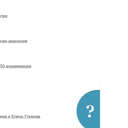
утии
ечек диагнозов
150 владимирцев
еев и Елена Утемова