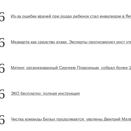
6
Из-за ошибки врачей при родах ребенок стал инвалидом в Як
6
Медкарта как средство атаки. Эксперты прогнозируют рост ут
6
Митинг, организованный Сергеем Плаксиным, собрал более 
6
ЭКО бесплатно: полная инструкция
6
Чистка команды Белых продолжается: уволены Дмитрий Матв