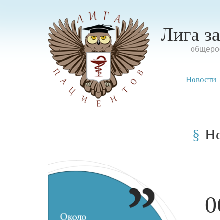
Лига з
oбщерос
Новости
Н
0