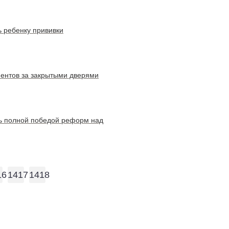
ь ребенку прививки
иентов за закрытыми дверями
сь полной победой реформ над
16
1417
1418