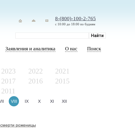
8-(800)-100-2-765
с 10:00 до 18:00 по будням
Заявления и аналитика
О нас
Поиск
2023
2022
2021
2017
2016
2015
2011
VII
VIII
IX
X
XI
XII
 смерти роженицы