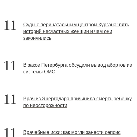
11
Суды с перинатальным центром Кургана: пять
историй несчастных женщин и чем они
закончились
11
В заксе Петербурга обсудили вывод абортов из
системы ОМС
11
Врач из Энергодара причинила смерть ребёнку
по неосторожности
11
Врачебные иски: как могли занести сепсис