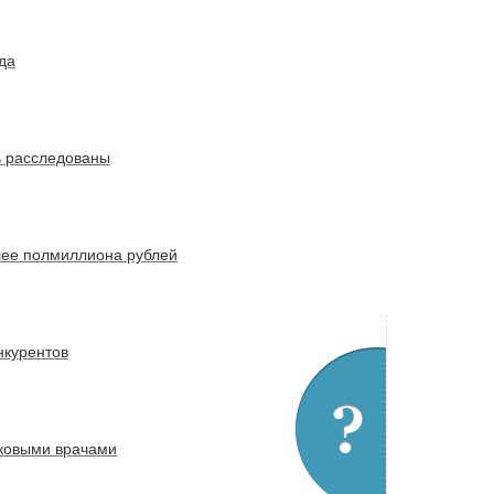
да
ь расследованы
лее полмиллиона рублей
нкурентов
тковыми врачами