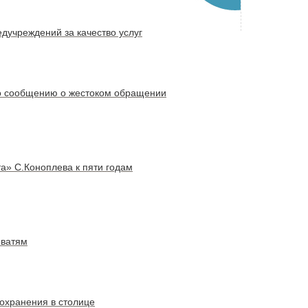
дучреждений за качество услуг
по сообщению о жестоком обращении
а» С.Коноплева к пяти годам
оватям
охранения в столице