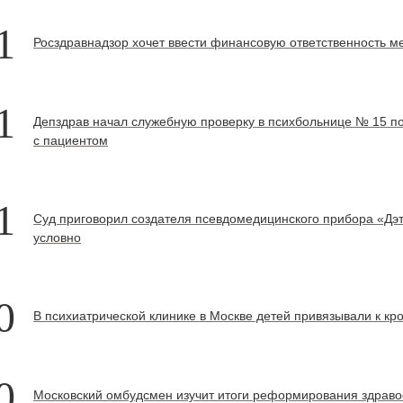
1
Росздравнадзор хочет ввести финансовую ответственность ме
1
Депздрав начал служебную проверку в психбольнице № 15 
с пациентом
1
Суд приговорил создателя псевдомедицинского прибора «Дэт
условно
0
В психиатрической клинике в Москве детей привязывали к кр
0
Московский омбудсмен изучит итоги реформирования здраво