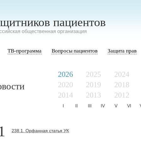
ащитников пациентов
сийская общественная организация
ТВ-программа
Вопросы пациентов
Защита прав
2026
2025
2024
2020
2019
2018
овости
2014
2013
2012
I
II
III
IV
V
VI
1
238.1. Орфанная статья УК