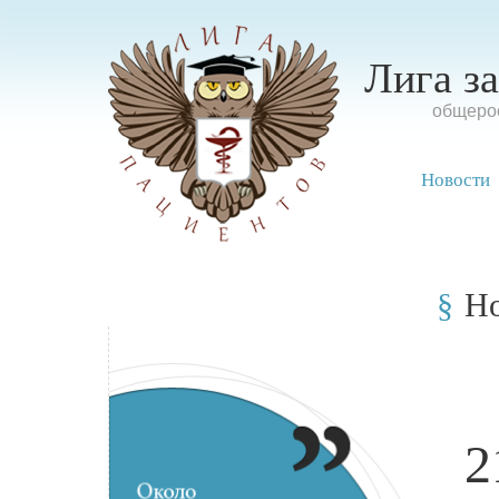
Лига з
oбщерос
Новости
Н
2