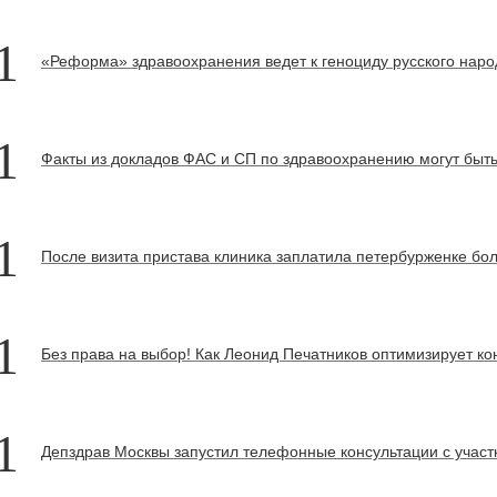
1
«Реформа» здравоохранения ведет к геноциду русского наро
1
Факты из докладов ФАС и СП по здравоохранению могут быт
1
После визита пристава клиника заплатила петербурженке бо
1
Без права на выбор! Как Леонид Печатников оптимизирует ко
1
Депздрав Москвы запустил телефонные консультации с учас