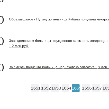
0
Обратившаяся к Путину жительница Кубани получила лекарс
0
Завотделением больницы, осужденная за смерть младенца в
1,2 млн руб.
0
За смерть пациента больница Черняховска заплатит 1,8 млн.
1651
1652
1653
1654
1655
1656
1657
16