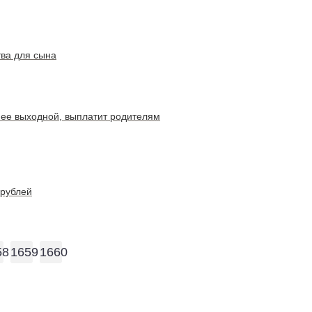
тва для сына
 ее выходной, выплатит родителям
 рублей
58
1659
1660