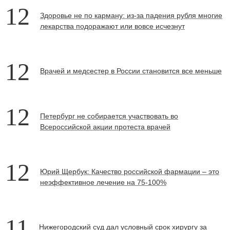
12
Здоровье не по карману: из-за падения рубля многие
лекарства подоражают или вовсе исчезнут
12
Врачей и медсестер в России становится все меньше
12
Петербург не собирается участвовать во
Всероссийской акции протеста врачей
12
Юрий Щербук: Качество российской фармации – это
неэффективное лечение на 75-100%
11
Нижегородский суд дал условный срок хирургу за