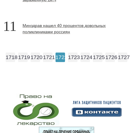
11
Минздрав нашел 40 процентов довольных
поликлиниками россиян
1718
1719
1720
1721
1722
1723
1724
1725
1726
1727