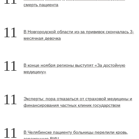
смерть пациента
11
В Новгородской области из-за прививок скончалась 3-
месячная девочка
11
В конце ноября регионы выступят «За достойную
медицину»
11
Эксперты: пора отказаться от страховой медицины и
финансирования частных клиник государством
11
В Челябинске пациенту больницы перелили кровь,
зараженную ВИЧ