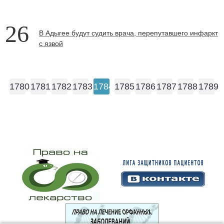
26
В Адыгее будут судить врача, перепутавшего инфаркт
с язвой
1780
1781
1782
1783
1784
1785
1786
1787
1788
1789