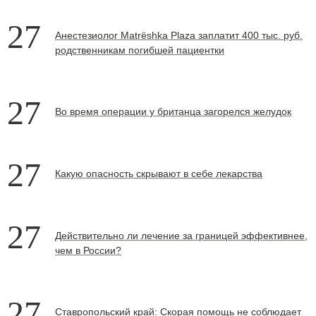
27
Анестезиолог Мatrёshka Plaza заплатит 400 тыс. руб.
родственникам погибшей пациентки
27
Во время операции у британца загорелся желудок
27
Какую опасность скрывают в себе лекарства
27
Действительно ли лечение за границей эффективнее,
чем в России?
27
Ставропольский край: Скорая помощь не соблюдает