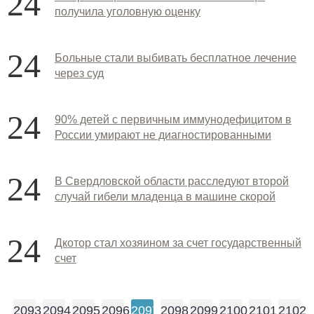
24
получила уголовную оценку
24
Больные стали выбивать бесплатное лечение
через суд
24
90% детей с первичным иммунодефицитом в
России умирают не диагностированными
24
В Свердловской области расследуют второй
случай гибели младенца в машине скорой
24
Дкотор стал хозяином за счет государственный
счет
2093
2094
2095
2096
2097
2098
2099
2100
2101
2102