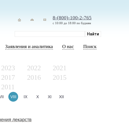
8-(800)-100-2-765
с 10:00 до 18:00 по будням
Заявления и аналитика
О нас
Поиск
2023
2022
2021
2017
2016
2015
2011
VII
VIII
IX
X
XI
XII
нения лекарств