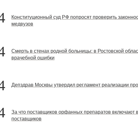
4
Конституционный суд РФ попросят проверить законнос
медвузов
4
Смерть в стенах родной больницы: в Ростовской обла
врачебной ошибки
4
Депздрав Москвы утвердил регламент реализации про
4
За что поставщиков орфанных препаратов включают 
поставщиков