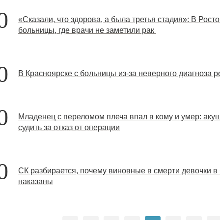
0
«Сказали, что здорова, а была третья стадия»: В Рос
больницы, где врачи не заметили рак
0
В Красноярске с больницы из-за неверного диагноза 
0
Младенец с переломом плеча впал в кому и умер: аку
судить за отказ от операции
0
СК разбирается, почему виновные в смерти девочки в 
наказаны