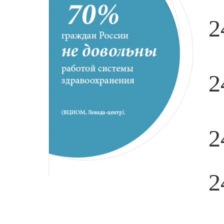
2
2
2
2