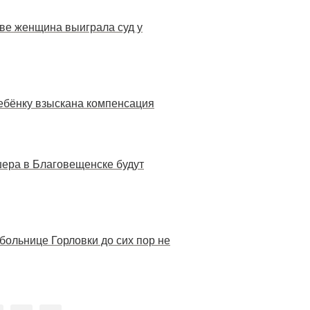
тове женщина выиграла суд у
ребёнку взыскана компенсация
шера в Благовещенске будут
больнице Горловки до сих пор не