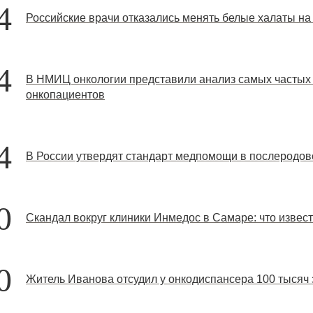
4
Российские врачи отказались менять белые халаты на
4
В НМИЦ онкологии представили анализ самых частых
онкопациентов
4
В России утвердят стандарт медпомощи в послеродо
0
Скандал вокруг клиники Инмедос в Самаре: что извес
0
Житель Иванова отсудил у онкодиспансера 100 тысяч