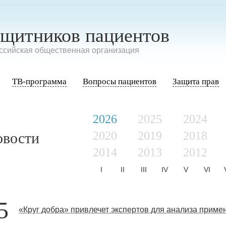
ащитников пациентов
сийская общественная организация
ТВ-программа
Вопросы пациентов
Защита прав
2026
2025
2024
2020
2019
2018
овости
2014
2013
2012
I
II
III
IV
V
VI
5
«Круг добра» привлечет экспертов для анализа приме