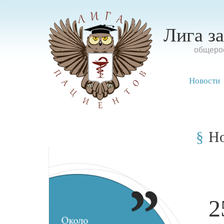
Лига з
oбщерос
Новости
Н
2