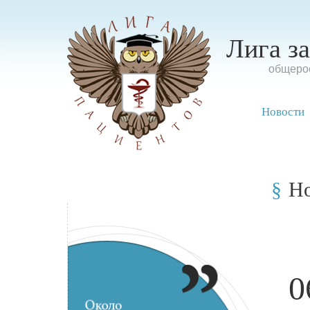
Лига з
oбщерос
Новости
Н
0