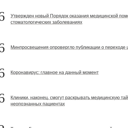
6
Утвержден новый Порядок оказания медицинской пом
стоматологических заболеваниях
6
Минпросвещения опровергло публикации о переходе 
6
Коронавирус: главное на данный момент
6
Клиники, наконец, смогут раскрывать медицинскую тай
неопознанных пациентах