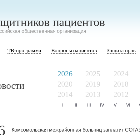
ащитников пациентов
сийская общественная организация
ТВ-программа
Вопросы пациентов
Защита прав
2026
2025
2024
2020
2019
2018
овости
2014
2013
2012
I
II
III
IV
V
VI
6
Комсомольская межрайонная больниц заплатит СОГАЗ