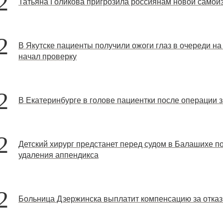
2
Татьяна Голикова пригрозила россиянам новой самои
2
В Якутске пациенты получили ожоги глаз в очереди на
начал проверку
2
В Екатеринбурге в голове пациентки после операции 
2
Детский хирург предстанет перед судом в Балашихе по
удаления аппендикса
2
Больница Дзержинска выплатит компенсацию за отказ