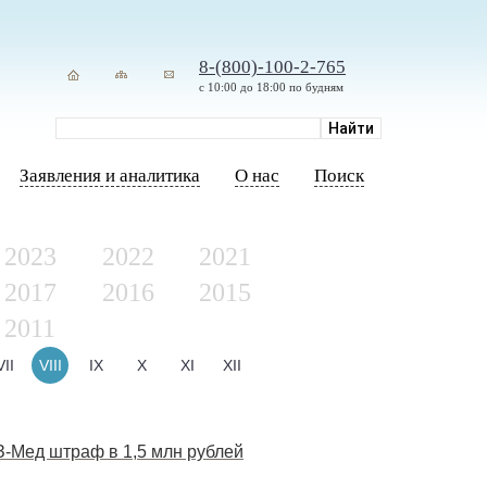
8-(800)-100-2-765
с 10:00 до 18:00 по будням
Заявления и аналитика
О нас
Поиск
2023
2022
2021
2017
2016
2015
2011
VII
VIII
IX
X
XI
XII
-Мед штраф в 1,5 млн рублей