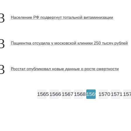
3
Население РФ подвергнут тотальной витаминизации
3
Пациентка отсудила у московской клиники 250 тысяч рублей
3
Росстат опубликовал новые данные о росте смертности
1565
1566
1567
1568
1569
1570
1571
15