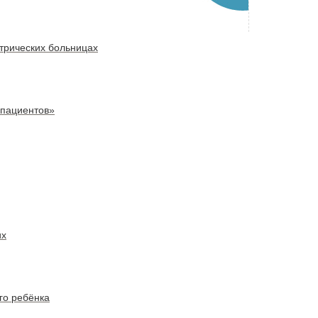
атрических больницах
 пациентов»
их
го ребёнка