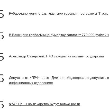
5
Рубцовчане могут стать главными героями программы "Пусть 
5
В Башкирии горбольница Кумертау заплатит 770 000 рублей
5
Александр Саверский: НКО заходят на поляну государства
5
Депутаты от КПРФ просят Дмитрия Медведева не допустить с
инфекционных отделениях
5
ФАС: Цены на лекарства будут только расти