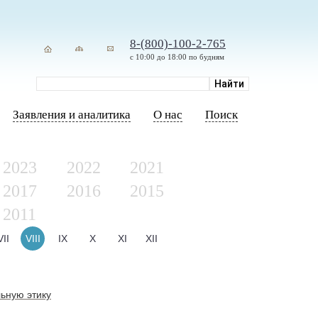
8-(800)-100-2-765
с 10:00 до 18:00 по будням
Заявления и аналитика
О нас
Поиск
2023
2022
2021
2017
2016
2015
2011
VII
VIII
IX
X
XI
XII
ьную этику