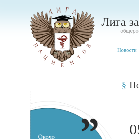
Лига з
oбщерос
Новости
Н
0