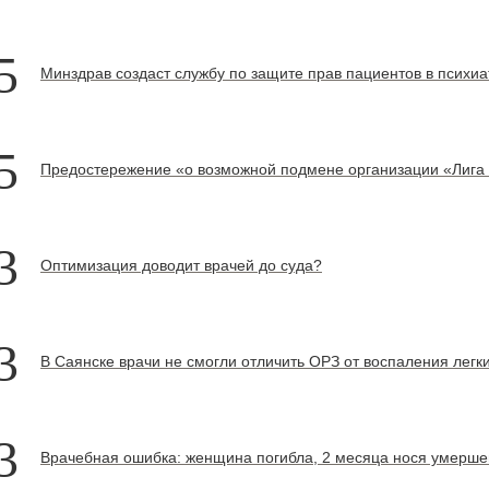
5
Минздрав создаст службу по защите прав пациентов в психи
5
Предостережение «о возможной подмене организации «Лига
3
Оптимизация доводит врачей до суда?
3
В Саянске врачи не смогли отличить ОРЗ от воспаления легк
3
Врачебная ошибка: женщина погибла, 2 месяца нося умерше