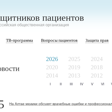
ащитников пациентов
сийская общественная организация
ТВ-программа
Вопросы пациентов
Защита прав
2026
2025
2024
2020
2019
2018
овости
2014
2013
2012
I
II
III
IV
V
VI
5
На Алтае медики обсудят врачебные ошибки и профессионал