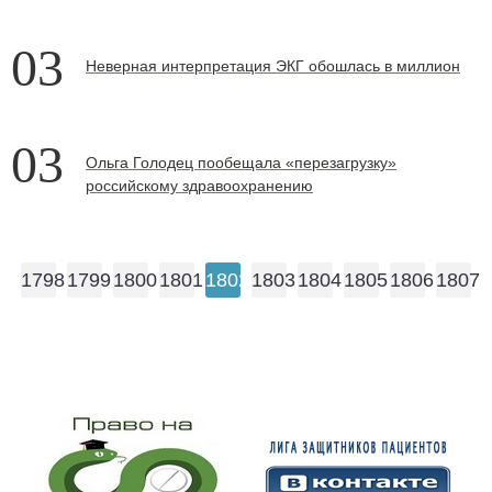
03
Неверная интерпретация ЭКГ обошлась в миллион
03
Ольга Голодец пообещала «перезагрузку»
российскому здравоохранению
1798
1799
1800
1801
1802
1803
1804
1805
1806
1807