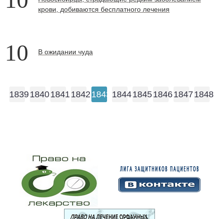
крови, добиваются бесплатного лечения
10
В ожидании чуда
1839
1840
1841
1842
1843
1844
1845
1846
1847
1848