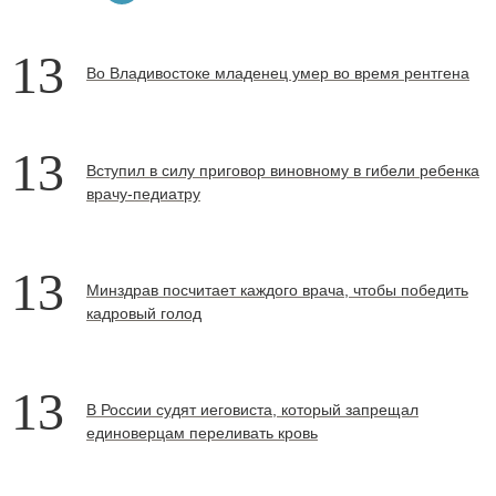
13
Во Владивостоке младенец умер во время рентгена
13
Вступил в силу приговор виновному в гибели ребенка
врачу-педиатру
13
Минздрав посчитает каждого врача, чтобы победить
кадровый голод
13
В России судят иеговиста, который запрещал
единоверцам переливать кровь