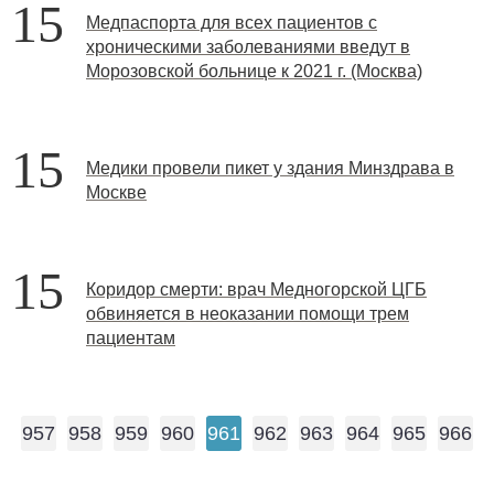
15
Медпаспорта для всех пациентов с
хроническими заболеваниями введут в
Морозовской больнице к 2021 г. (Москва)
15
Медики провели пикет у здания Минздрава в
Москве
15
Коридор смерти: врач Медногорской ЦГБ
обвиняется в неоказании помощи трем
пациентам
957
958
959
960
961
962
963
964
965
966