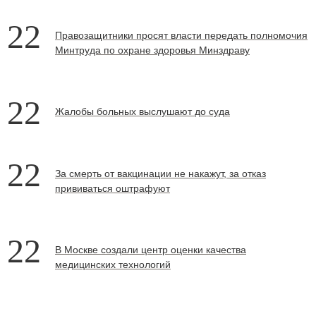
22
Правозащитники просят власти передать полномочия
Минтруда по охране здоровья Минздраву
22
Жалобы больных выслушают до суда
22
За смерть от вакцинации не накажут, за отказ
прививаться оштрафуют
22
В Москве создали центр оценки качества
медицинских технологий