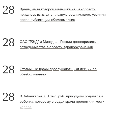
28
Врача, из-за которой малышке из Ленобласти
пришлось вызывать платную реанимацию, уволили
после публикации «Комсомолки»
28
ОАО "РЖД" и Минздрав России договорились о
сотрудничестве в области здравоохранения
28
Столичные врачи прослушают цикл лекций по
обезболиванию
28
В Забайкалье 751 тыс. руб. присудили родителям
ребенка, которому в родах врачи проломили кости
черепа