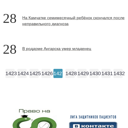
28
На Камчатке семимесячный ребёнок скончался после
неправильного диагноза
28
В роддоме Ангарска умер младенец
1423
1424
1425
1426
1427
1428
1429
1430
1431
1432