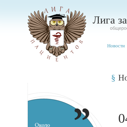
Лига з
oбщерос
Новости
Н
0