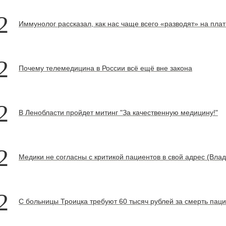
2
Иммунолог рассказал, как нас чаще всего «разводят» на пла
2
Почему телемедицина в России всё ещё вне закона
2
В Ленобласти пройдет митинг "За качественную медицину!"
2
Медики не согласны с критикой пациентов в свой адрес (Вла
2
С больницы Троицка требуют 60 тысяч рублей за смерть паци