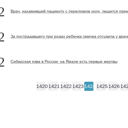
2
Врач, нахамивший пациенту с переломом ноги, лишится прем
2
За пострадавшего при родах ребенка омичка отсудила у врач
2
Сибирская язва в России: на Ямале есть первые жертвы
1420
1421
1422
1423
1424
1425
1426
14