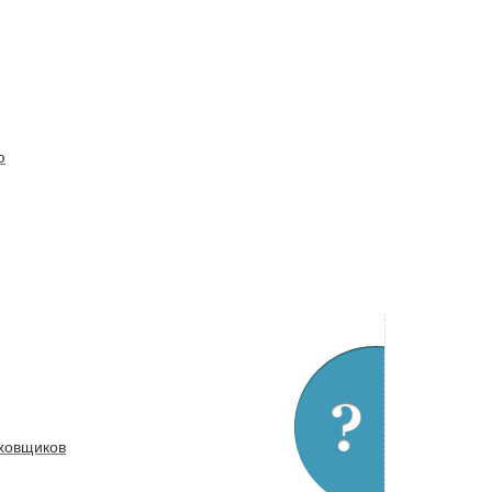
ю
аховщиков