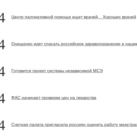
4
Центр паллиативной помощи ищет врачей... Хороших врачей
4
Онищенко идет спасать российское здравоохранение и наци
4
Готовится проект системы независимой МСЭ
4
ФАС начинает проверки цен на лекарства
4
Счетная палата пригласила россиян оценить работу медстр