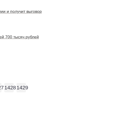
ии и получит выговор
ей 700 тысяч рублей
27
1428
1429