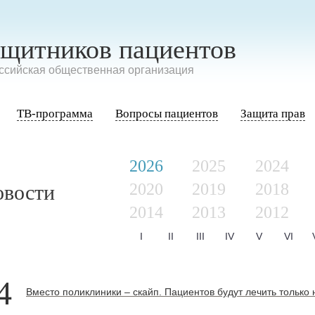
ащитников пациентов
сийская общественная организация
ТВ-программа
Вопросы пациентов
Защита прав
2026
2025
2024
2020
2019
2018
овости
2014
2013
2012
I
II
III
IV
V
VI
4
Вместо поликлиники – скайп. Пациентов будут лечить только