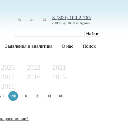
8-(800)-100-2-765
с 10:00 до 18:00 по будням
Заявления и аналитика
О нас
Поиск
2023
2022
2021
2017
2016
2015
2011
VII
VIII
IX
X
XI
XII
 на расстоянии?