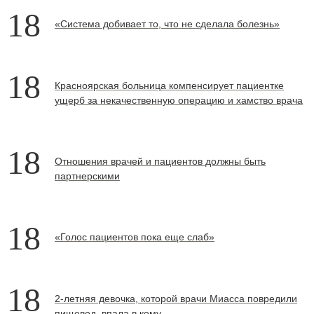
18
«Система добивает то, что не сделала болезнь»
18
Красноярская больница компенсирует пациентке
ущерб за некачественную операцию и хамство врача
18
Отношения врачей и пациентов должны быть
партнерскими
18
«Голос пациентов пока еще слаб»
18
2-летняя девочка, которой врачи Миасса повредили
пищевод, впала в кому