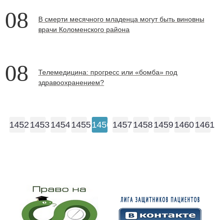
08
В смерти месячного младенца могут быть виновны
врачи Коломенского района
08
Телемедицина: прогресс или «бомба» под
здравоохранением?
1452
1453
1454
1455
1456
1457
1458
1459
1460
1461