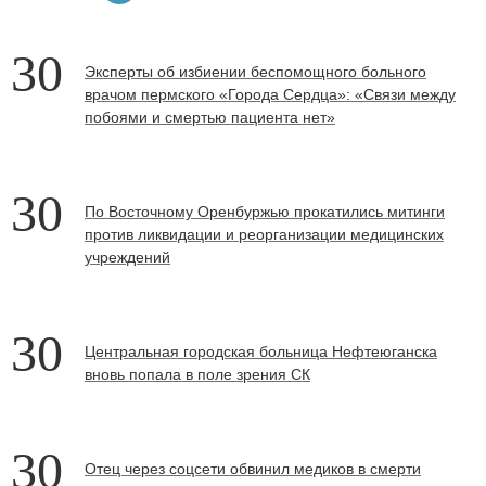
30
Эксперты об избиении беспомощного больного
врачом пермского «Города Сердца»: «Связи между
побоями и смертью пациента нет»
30
По Восточному Оренбуржью прокатились митинги
против ликвидации и реорганизации медицинских
учреждений
30
Центральная городская больница Нефтеюганска
вновь попала в поле зрения СК
30
Отец через соцсети обвинил медиков в смерти