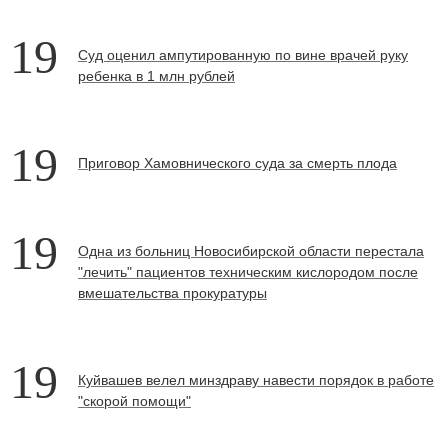
19
Суд оценил ампутированную по вине врачей руку
ребенка в 1 млн рублей
19
Приговор Хамовнического суда за смерть плода
19
Одна из больниц Новосибирской области перестала
"лечить" пациентов техническим кислородом после
вмешательства прокуратуры
19
Куйвашев велел минздраву навести порядок в работе
"скорой помощи"