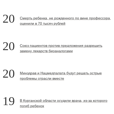
20
Смерть ребенка, не рожденного по вине профессора,
оценили в 70 тысяч рублей
20
Союз пациентов против предложения разрешить
замену лекарств биоаналогами
20
Минздрав и Нацмедпалата будут решать острые
проблемы отрасли вместе
19
В Курганской области осудили врача, из-за которого
погиб ребенок