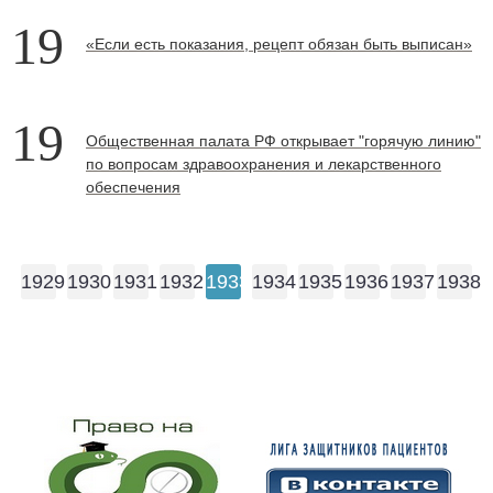
19
«Если есть показания, рецепт обязан быть выписан»
19
Общественная палата РФ открывает "горячую линию"
по вопросам здравоохранения и лекарственного
обеспечения
1929
1930
1931
1932
1933
1934
1935
1936
1937
1938