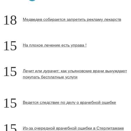
18
Медведев собирается запретить рекламу лекарств
15
На плохое лечение есть управа
!
15
Лечит или дурачит: как ульяновские врачи вынуждают
покупать бесплатные услуги
15
Ведется следствие по делу о врачебной ошибке
15
Из-за очередной врачебной ошибки в Стерлитамаке