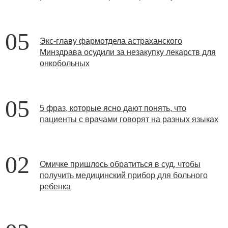
05
Экс-главу фармотдела астраханского
Минздрава осудили за незакупку лекарств для
онкобольных
05
5 фраз, которые ясно дают понять, что
пациенты с врачами говорят на разных языках
02
Омичке пришлось обратиться в суд, чтобы
получить медицинский прибор для больного
ребенка