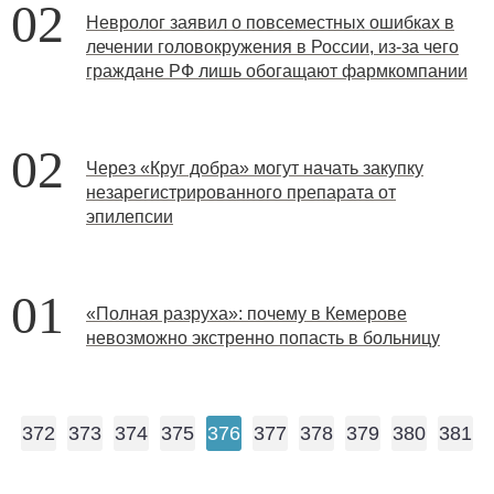
02
Невролог заявил о повсеместных ошибках в
лечении головокружения в России, из-за чего
граждане РФ лишь обогащают фармкомпании
02
Через «Круг добра» могут начать закупку
незарегистрированного препарата от
эпилепсии
01
«Полная разруха»: почему в Кемерове
невозможно экстренно попасть в больницу
372
373
374
375
376
377
378
379
380
381