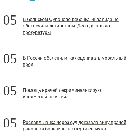
05
В брянском Супонево ребенка-инвалида не
обеспечили лекарством. Дело дошло до
прокуратуры
05
В России объяснили, как оценивать моральный
вред
05
Помощь врачей декриминализируют
«подменой понятий»
05
Рославльчанка через суд доказала вину врачей
районной больницы в смерти ее мужа