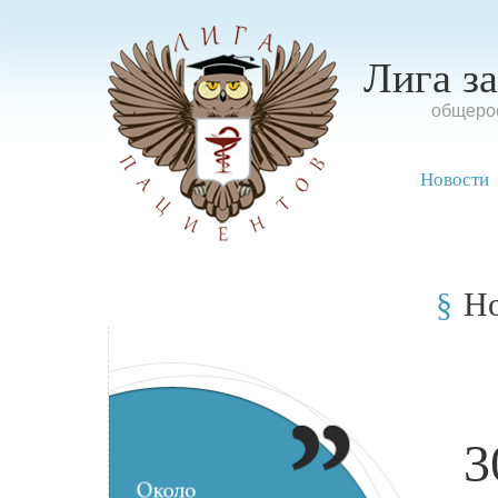
Лига з
oбщерос
Новости
Н
3