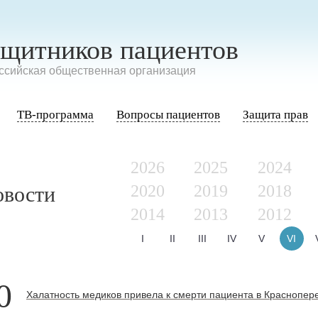
ащитников пациентов
сийская общественная организация
ТВ-программа
Вопросы пациентов
Защита прав
2026
2025
2024
2020
2019
2018
овости
2014
2013
2012
I
II
III
IV
V
VI
0
Халатность медиков привела к смерти пациента в Краснопер