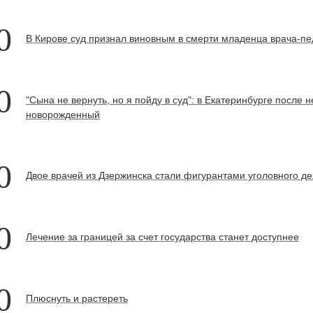
0
В Кирове суд признал виновным в смерти младенца врача-пе
0
"Сына не вернуть, но я пойду в суд": в Екатеринбурге после
новорожденный
0
Двое врачей из Дзержинска стали фигурантами уголовного д
0
Лечение за границей за счет государства станет доступнее
0
Плюснуть и растереть