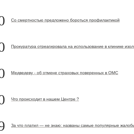
0
Со смертностью предложено бороться профилактикой
0
Прокуратура отреагировала на использование в клинике изо
0
Медведеву - об отмене страховых поверенных в ОМС
0
Что происходит в нашем Центре ?
9
За что платил — не знаю: названы самые популярные жалоб