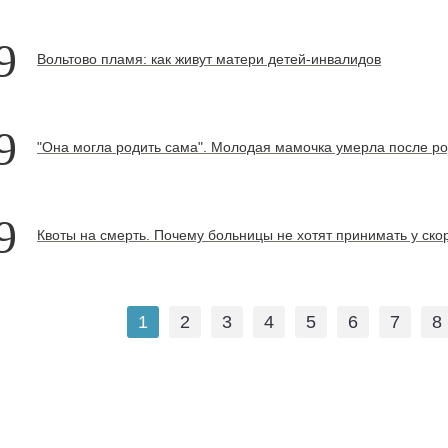
9
Вольтово пламя: как живут матери детей-инвалидов
9
"Она могла родить сама". Молодая мамочка умерла после ро
9
Квоты на смерть. Почему больницы не хотят принимать у ск
1
2
3
4
5
6
7
8