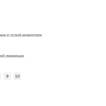
дов от острой кровопотери
орой умирающих
9
10