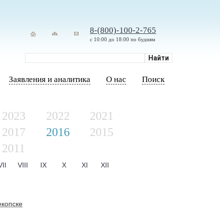
8-(800)-100-2-765
с 10:00 до 18:00 по будням
Заявления и аналитика
О нас
Поиск
2023
2022
2021
2017
2016
2015
2011
VII
VIII
IX
X
XI
XII
екопске