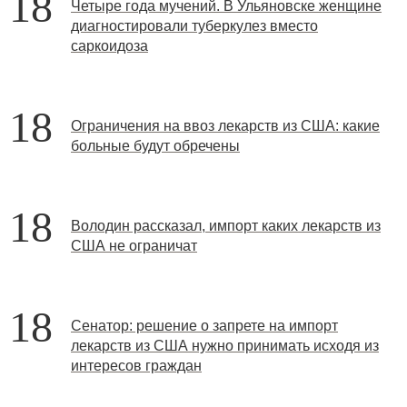
18
Четыре года мучений. В Ульяновске женщине
диагностировали туберкулез вместо
саркоидоза
18
Ограничения на ввоз лекарств из США: какие
больные будут обречены
18
Володин рассказал, импорт каких лекарств из
США не ограничат‍
18
Сенатор: решение о запрете на импорт
лекарств из США нужно принимать исходя из
интересов граждан